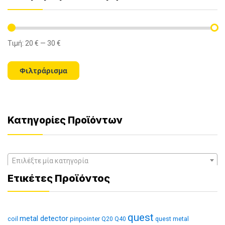
Τιμή:
20 €
—
30 €
Ελάχιστη
Μέγιστη
τιμή
τιμή
Φιλτράρισμα
Κατηγορίες Προϊόντων
Επιλέξτε μία κατηγορία
Ετικέτες Προϊόντος
quest
metal detector
coil
pinpointer
quest metal
Q20
Q40