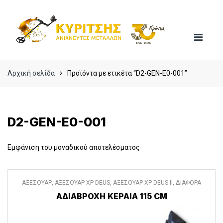
Skip
Skip
to
to
navigation
content
Αρχική σελίδα
Προϊόντα με ετικέτα “D2-GEN-E0-001”
D2-GEN-E0-001
Εμφάνιση του μοναδικού αποτελέσματος
ΑΞΕΣΟΥΑΡ
,
ΑΞΕΣΟΥΑΡ XP DEUS
,
ΑΞΕΣΟΥΑΡ XP DEUS II
,
ΔΙΑΦΟΡΑ
ΑΞΕΣΟΥΑΡ
ΑΔΙΑΒΡΟΧΗ ΚΕΡΑΙΑ 115 CM