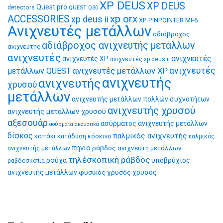
XP DEUS
XP DEUS
Quest pro
detectors
QUEST Q30
xp orx
ACCESSORIES
xp deus ii
XP PINPOINTER MI-6
Ανιχνευτές μετάλλων
αδιάβροχος
αδιάβροχος ανιχνευτής μετάλλων
ανιχνευτής
ανιχνευτές
ανιχνευτές
ανιχνευτές XP
ανιχνευτές xp deus ii
ανιχνευτές μετάλλων XP
ανιχνευτές
μετάλλων QUEST
ανιχνευτής
ανιχνευτής
χρυσού
μετάλλων
ανιχνευτής μετάλλων πολλών συχνοτήτων
ανιχνευτής χρυσού
ανιχνευτής μετάλλων χρυσού
αξεσουάρ
ασύρματος ανιχνευτής μετάλλων
ασύρματα ακουστικά
δίσκος
παλμικός ανιχνευτής
καπάκι
κατάδυση
κόσκινο
παλμικός
πηνίο
ράβδος ανιχνευτή μετάλλων
ανιχνευτής μετάλλων
τηλέσκοπική ράβδος
ρούχα
υποβρύχιος
ραβδοσκοπία
ανιχνευτής μετάλλων
φυσικός χρυσός
χρυσός