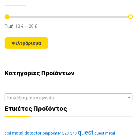
Τιμή:
10 €
—
20 €
Ελάχιστη
Μέγιστη
τιμή
τιμή
Φιλτράρισμα
Κατηγορίες Προϊόντων
Επιλέξτε μία κατηγορία
Ετικέτες Προϊόντος
quest
metal detector
coil
pinpointer
quest metal
Q20
Q40