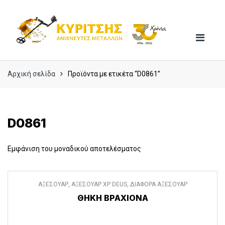
Skip
Skip
to
to
navigation
content
Αρχική σελίδα
Προϊόντα με ετικέτα “D0861”
D0861
Εμφάνιση του μοναδικού αποτελέσματος
ΑΞΕΣΟΥΑΡ
,
ΑΞΕΣΟΥΑΡ XP DEUS
,
ΔΙΑΦΟΡΑ ΑΞΕΣΟΥΑΡ
ΘΗΚΗ ΒΡΑΧΙΟΝΑ