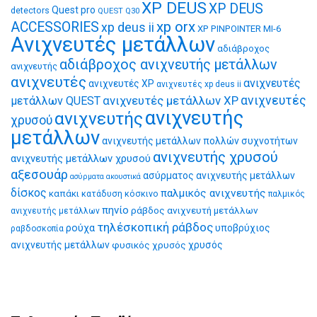
XP DEUS
XP DEUS
Quest pro
detectors
QUEST Q30
xp orx
ACCESSORIES
xp deus ii
XP PINPOINTER MI-6
Ανιχνευτές μετάλλων
αδιάβροχος
αδιάβροχος ανιχνευτής μετάλλων
ανιχνευτής
ανιχνευτές
ανιχνευτές
ανιχνευτές XP
ανιχνευτές xp deus ii
ανιχνευτές μετάλλων XP
ανιχνευτές
μετάλλων QUEST
ανιχνευτής
ανιχνευτής
χρυσού
μετάλλων
ανιχνευτής μετάλλων πολλών συχνοτήτων
ανιχνευτής χρυσού
ανιχνευτής μετάλλων χρυσού
αξεσουάρ
ασύρματος ανιχνευτής μετάλλων
ασύρματα ακουστικά
δίσκος
παλμικός ανιχνευτής
καπάκι
κατάδυση
κόσκινο
παλμικός
πηνίο
ράβδος ανιχνευτή μετάλλων
ανιχνευτής μετάλλων
τηλέσκοπική ράβδος
ρούχα
υποβρύχιος
ραβδοσκοπία
ανιχνευτής μετάλλων
φυσικός χρυσός
χρυσός