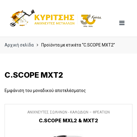
Skip
Skip
to
to
navigation
content
Αρχική σελίδα
Προϊόντα με ετικέτα “C.SCOPE MXT2”
C.SCOPE MXT2
Εμφάνιση του μοναδικού αποτελέσματος
ΑΝΙΧΝΕΥΤΕΣ ΣΩΛΗΝΩΝ - ΚΑΛΩΔΙΩΝ – ΦΡΕΑΤΙΩΝ
C.SCOPE MXL2 & MXT2