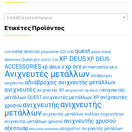
Επιλέξτε μία κατηγορία
Ετικέτες Προϊόντος
quest
metal detector
coil
pinpointer
quest metal
Q20
Q40
XP DEUS
XP DEUS
Quest pro
detectors
QUEST Q30
xp orx
ACCESSORIES
xp deus ii
XP PINPOINTER MI-6
Ανιχνευτές μετάλλων
αδιάβροχος
αδιάβροχος ανιχνευτής μετάλλων
ανιχνευτής
ανιχνευτές
ανιχνευτές
ανιχνευτές XP
ανιχνευτές xp deus ii
ανιχνευτές μετάλλων XP
ανιχνευτές
μετάλλων QUEST
ανιχνευτής
ανιχνευτής
χρυσού
μετάλλων
ανιχνευτής μετάλλων πολλών συχνοτήτων
ανιχνευτής χρυσού
ανιχνευτής μετάλλων χρυσού
αξεσουάρ
ασύρματος ανιχνευτής μετάλλων
ασύρματα ακουστικά