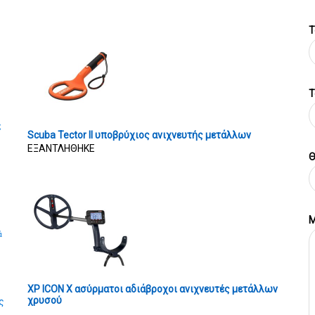
Τ
T
ς
Scuba Tector II υποβρύχιος ανιχνευτής μετάλλων
ΕΞΑΝΤΛΗΘΗΚΕ
Θ
Μ
ά
XP ICON X ασύρματοι αδιάβροχοι ανιχνευτές μετάλλων
χρυσού
ς