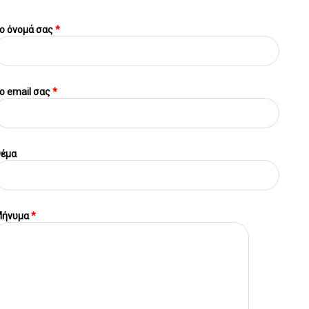
ο όνομά σας
*
o email σας
*
έμα
ήνυμα
*