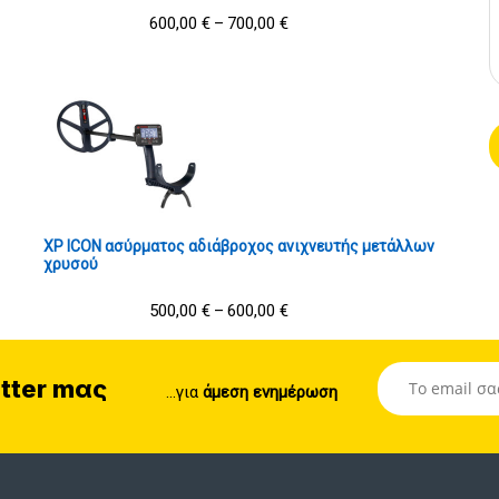
600,00
€
700,00
€
–
XP ICON ασύρματος αδιάβροχος ανιχνευτής μετάλλων
χρυσού
500,00
€
600,00
€
–
tter mας
...για
άμεση ενημέρωση