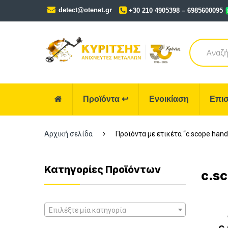
Skip
Skip
detect@otenet.gr
+30 210 4905398 – 6985600095
to
to
navigation
content
Search
for:
Προϊόντα
↩
Ενοικίαση
Επισ
Αρχική σελίδα
Προϊόντα με ετικέτα “c.scope hand
Κατηγορίες Προϊόντων
c.sc
Επιλέξτε μία κατηγορία