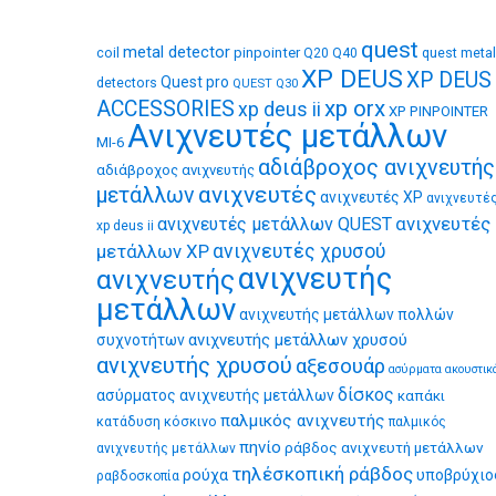
quest
metal detector
coil
pinpointer
quest metal
Q20
Q40
XP DEUS
XP DEUS
Quest pro
detectors
QUEST Q30
xp orx
ACCESSORIES
xp deus ii
XP PINPOINTER
Ανιχνευτές μετάλλων
MI-6
αδιάβροχος ανιχνευτής
αδιάβροχος ανιχνευτής
ανιχνευτές
μετάλλων
ανιχνευτές XP
ανιχνευτέ
ανιχνευτές
ανιχνευτές μετάλλων QUEST
xp deus ii
μετάλλων XP
ανιχνευτές χρυσού
ανιχνευτής
ανιχνευτής
μετάλλων
ανιχνευτής μετάλλων πολλών
ανιχνευτής μετάλλων χρυσού
συχνοτήτων
ανιχνευτής χρυσού
αξεσουάρ
ασύρματα ακουστικ
δίσκος
ασύρματος ανιχνευτής μετάλλων
καπάκι
παλμικός ανιχνευτής
κατάδυση
κόσκινο
παλμικός
πηνίο
ράβδος ανιχνευτή μετάλλων
ανιχνευτής μετάλλων
τηλέσκοπική ράβδος
ρούχα
υποβρύχιο
ραβδοσκοπία