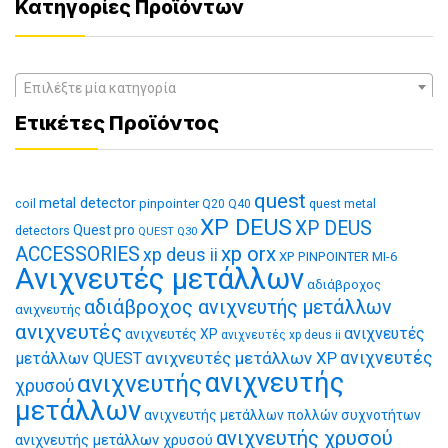
Κατηγορίες Προϊόντων
Επιλέξτε μία κατηγορία
Ετικέτες Προϊόντος
quest
metal detector
coil
pinpointer
quest metal
Q20
Q40
XP DEUS
XP DEUS
Quest pro
detectors
QUEST Q30
xp orx
ACCESSORIES
xp deus ii
XP PINPOINTER MI-6
Ανιχνευτές μετάλλων
αδιάβροχος
αδιάβροχος ανιχνευτής μετάλλων
ανιχνευτής
ανιχνευτές
ανιχνευτές
ανιχνευτές XP
ανιχνευτές xp deus ii
ανιχνευτές μετάλλων XP
ανιχνευτές
μετάλλων QUEST
ανιχνευτής
ανιχνευτής
χρυσού
μετάλλων
ανιχνευτής μετάλλων πολλών συχνοτήτων
ανιχνευτής χρυσού
ανιχνευτής μετάλλων χρυσού