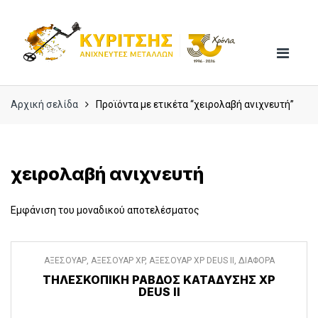
Skip
Skip
to
to
navigation
content
Αρχική σελίδα
Προϊόντα με ετικέτα “χειρολαβή ανιχνευτή”
χειρολαβή ανιχνευτή
Εμφάνιση του μοναδικού αποτελέσματος
ΑΞΕΣΟΥΑΡ
,
ΑΞΕΣΟΥΑΡ XP
,
ΑΞΕΣΟΥΑΡ XP DEUS II
,
ΔΙΑΦΟΡΑ
ΑΞΕΣΟΥΑΡ
ΤΗΛΕΣΚΟΠΙΚΉ ΡΆΒΔΟΣ ΚΑΤΆΔΥΣΗΣ XP
DEUS II