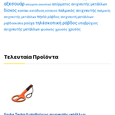
αξεσουάρ
ασύρματος ανιχνευτής μετάλλων
ασύρματα ακουστικά
δίσκος
παλμικός ανιχνευτής
καπάκι
κατάδυση
κόσκινο
παλμικός
πηνίο
ράβδος ανιχνευτή μετάλλων
ανιχνευτής μετάλλων
τηλέσκοπική ράβδος
ρούχα
υποβρύχιος
ραβδοσκοπία
ανιχνευτής μετάλλων
φυσικός χρυσός
χρυσός
Τελευταία Προϊόντα
Scuba Tector II υποβρύχιος ανιχνευτής μετάλλων