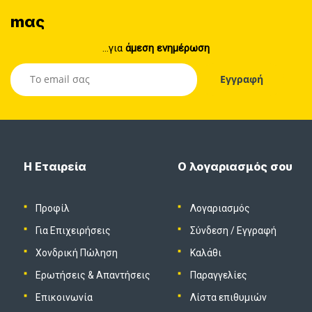
mας
...για
άμεση ενημέρωση
Η Εταιρεία
Ο λογαριασμός σου
Προφίλ
Λογαριασμός
Για Επιχειρήσεις
Σύνδεση
/
Εγγραφή
Χονδρική Πώληση
Καλάθι
Ερωτήσεις & Απαντήσεις
Παραγγελίες
Επικοινωνία
Λίστα επιθυμιών