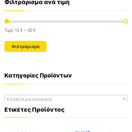
Φιλτράρισμα ανά τιμή
Τιμή:
10 €
—
20 €
Ελάχιστη
Μέγιστη
τιμή
τιμή
Φιλτράρισμα
Κατηγορίες Προϊόντων
Επιλέξτε μία κατηγορία
Ετικέτες Προϊόντος