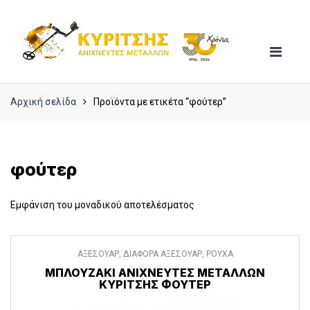
Skip
Skip
to
to
navigation
content
Αρχική σελίδα
Προϊόντα με ετικέτα “φούτερ”
φούτερ
Εμφάνιση του μοναδικού αποτελέσματος
ΑΞΕΣΟΥΑΡ
,
ΔΙΑΦΟΡΑ ΑΞΕΣΟΥΑΡ
,
ΡΟΥΧΑ
ΜΠΛΟΥΖΆΚΙ ΑΝΙΧΝΕΥΤΈΣ ΜΕΤΆΛΛΩΝ
ΚΥΡΊΤΣΗΣ ΦΟΥΤΕΡ