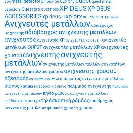
quest
metal detector
coil
pinpointer
quest metal
Q20
Q40
XP DEUS
XP DEUS
Quest pro
detectors
QUEST Q30
xp orx
ACCESSORIES
xp deus ii
XP PINPOINTER MI-6
Ανιχνευτές μετάλλων
αδιάβροχος
αδιάβροχος ανιχνευτής μετάλλων
ανιχνευτής
ανιχνευτές
ανιχνευτές
ανιχνευτές XP
ανιχνευτές xp deus ii
ανιχνευτές μετάλλων XP
ανιχνευτές
μετάλλων QUEST
ανιχνευτής
ανιχνευτής
χρυσού
μετάλλων
ανιχνευτής μετάλλων πολλών συχνοτήτων
ανιχνευτής χρυσού
ανιχνευτής μετάλλων χρυσού
αξεσουάρ
ασύρματος ανιχνευτής μετάλλων
ασύρματα ακουστικά
δίσκος
παλμικός ανιχνευτής
καπάκι
κατάδυση
κόσκινο
παλμικός
πηνίο
ράβδος ανιχνευτή μετάλλων
ανιχνευτής μετάλλων
τηλέσκοπική ράβδος
ρούχα
υποβρύχιος
ραβδοσκοπία
ανιχνευτής μετάλλων
φυσικός χρυσός
χρυσός