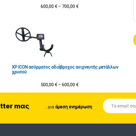
600,00
€
700,00
€
–
XP ICON ασύρματος αδιάβροχος ανιχνευτής μετάλλων
χρυσού
500,00
€
600,00
€
–
tter mας
...για
άμεση ενημέρωση