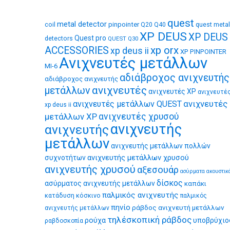
quest
metal detector
coil
pinpointer
quest metal
Q20
Q40
XP DEUS
XP DEUS
Quest pro
detectors
QUEST Q30
xp orx
ACCESSORIES
xp deus ii
XP PINPOINTER
Ανιχνευτές μετάλλων
MI-6
αδιάβροχος ανιχνευτής
αδιάβροχος ανιχνευτής
ανιχνευτές
μετάλλων
ανιχνευτές XP
ανιχνευτέ
ανιχνευτές
ανιχνευτές μετάλλων QUEST
xp deus ii
μετάλλων XP
ανιχνευτές χρυσού
ανιχνευτής
ανιχνευτής
μετάλλων
ανιχνευτής μετάλλων πολλών
ανιχνευτής μετάλλων χρυσού
συχνοτήτων
ανιχνευτής χρυσού
αξεσουάρ
ασύρματα ακουστικ
δίσκος
ασύρματος ανιχνευτής μετάλλων
καπάκι
παλμικός ανιχνευτής
κατάδυση
κόσκινο
παλμικός
πηνίο
ράβδος ανιχνευτή μετάλλων
ανιχνευτής μετάλλων
τηλέσκοπική ράβδος
ρούχα
υποβρύχιο
ραβδοσκοπία