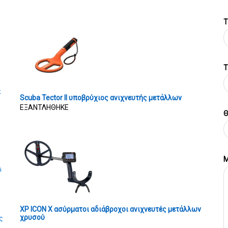
Τ
T
ς
Scuba Tector II υποβρύχιος ανιχνευτής μετάλλων
ΕΞΑΝΤΛΗΘΗΚΕ
Θ
Μ
ά
XP ICON X ασύρματοι αδιάβροχοι ανιχνευτές μετάλλων
χρυσού
ς