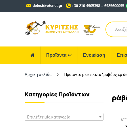
Skip
Skip
detect@otenet.gr
+30 210 4905398 – 6985600095
to
to
navigation
content
Search
for:
Προϊόντα
↩
Ενοικίαση
Επισ
Αρχική σελίδα
Προϊόντα με ετικέτα “ράβδος xp deu
Κατηγορίες Προϊόντων
ράβδ
Επιλέξτε μία κατηγορία
ΑΞΕ