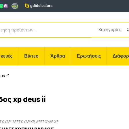
gdidetectors
κευές
Βίντεο
Άρθρα
Ερωτήσεις
Διάφο
s ii”
ος xp deus ii
ΣΟΥΑΡ
,
ΑΞΕΣΟΥΑΡ XP
,
ΑΞΕΣΟΥΑΡ XP
DEUS II
,
ΔΙΑΦΟΡΑ ΑΞΕΣΟΥΑΡ