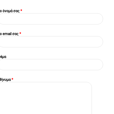
ο όνομά σας
*
o email σας
*
έμα
ήνυμα
*