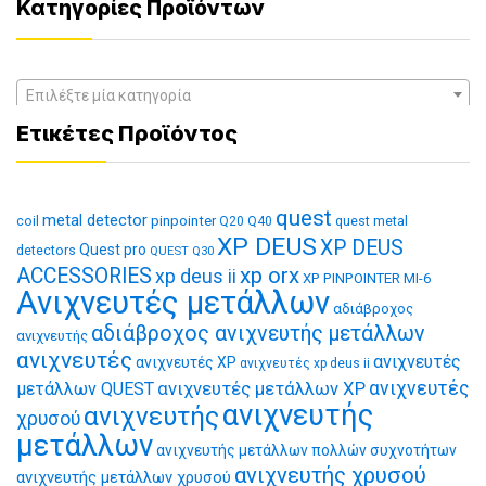
Κατηγορίες Προϊόντων
Επιλέξτε μία κατηγορία
Ετικέτες Προϊόντος
quest
metal detector
coil
pinpointer
quest metal
Q20
Q40
XP DEUS
XP DEUS
Quest pro
detectors
QUEST Q30
xp orx
ACCESSORIES
xp deus ii
XP PINPOINTER MI-6
Ανιχνευτές μετάλλων
αδιάβροχος
αδιάβροχος ανιχνευτής μετάλλων
ανιχνευτής
ανιχνευτές
ανιχνευτές
ανιχνευτές XP
ανιχνευτές xp deus ii
ανιχνευτές μετάλλων XP
ανιχνευτές
μετάλλων QUEST
ανιχνευτής
ανιχνευτής
χρυσού
μετάλλων
ανιχνευτής μετάλλων πολλών συχνοτήτων
ανιχνευτής χρυσού
ανιχνευτής μετάλλων χρυσού