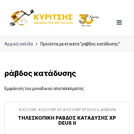
Skip
Skip
to
to
navigation
content
Αρχική σελίδα
Προϊόντα με ετικέτα “ράβδος κατάδυσης”
ράβδος κατάδυσης
Εμφάνιση του μοναδικού αποτελέσματος
ΑΞΕΣΟΥΑΡ
,
ΑΞΕΣΟΥΑΡ XP
,
ΑΞΕΣΟΥΑΡ XP DEUS II
,
ΔΙΑΦΟΡΑ
ΑΞΕΣΟΥΑΡ
ΤΗΛΕΣΚΟΠΙΚΉ ΡΆΒΔΟΣ ΚΑΤΆΔΥΣΗΣ XP
DEUS II