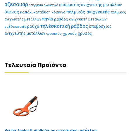
αξεσουάρ
ασύρματος ανιχνευτής μετάλλων
ασύρματα ακουστικά
δίσκος
παλμικός ανιχνευτής
καπάκι
κατάδυση
κόσκινο
παλμικός
πηνίο
ράβδος ανιχνευτή μετάλλων
ανιχνευτής μετάλλων
τηλέσκοπική ράβδος
ρούχα
υποβρύχιος
ραβδοσκοπία
ανιχνευτής μετάλλων
φυσικός χρυσός
χρυσός
Τελευταία Προϊόντα
Scuba Tector II υποβρύχιος ανιχνευτής μετάλλων