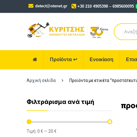
Skip
Skip
detect@otenet.gr
+30 210 4905398 – 6985600095
to
to
navigation
content
Search
for:
Προϊόντα
↩
Ενοικίαση
Επισ
Αρχική σελίδα
Προϊόντα με ετικέτα “προστατευτ
Φιλτράρισμα ανά τιμή
προ
Τιμή:
0 €
—
20 €
Ελάχιστη
Μέγιστη