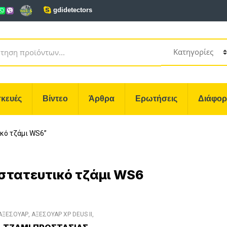
gdidetectors
κευές
Βίντεο
Άρθρα
Ερωτήσεις
Διάφο
ικό τζάμι WS6”
στατευτικό τζάμι WS6
ΑΞΕΣΟΥΑΡ
,
ΑΞΕΣΟΥΑΡ XP DEUS II
,
ΔΙΑΦΟΡΑ ΑΞΕΣΟΥΑΡ