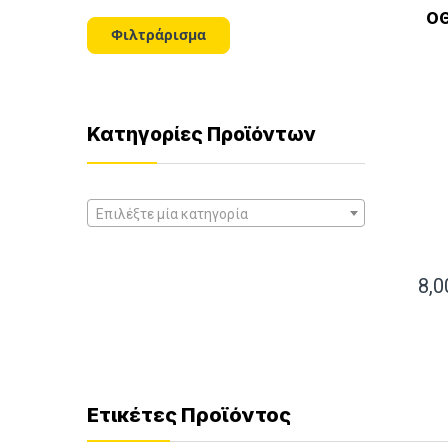
τιμή
τιμή
ΟΘ
Φιλτράρισμα
Κατηγορίες Προϊόντων
Επιλέξτε μία κατηγορία
8,
Ετικέτες Προϊόντος