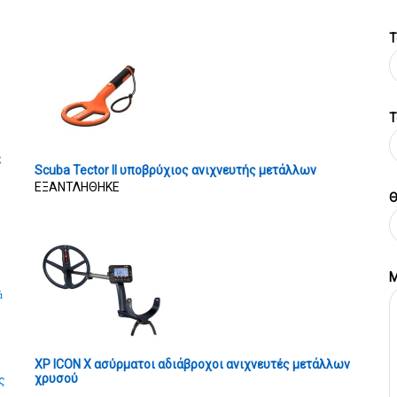
Τ
T
ς
Scuba Tector II υποβρύχιος ανιχνευτής μετάλλων
ΕΞΑΝΤΛΗΘΗΚΕ
Θ
Μ
ά
XP ICON X ασύρματοι αδιάβροχοι ανιχνευτές μετάλλων
χρυσού
ς