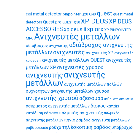
quest
metal detector
coil
pinpointer
quest metal
Q20
Q40
XP DEUS
XP DEUS
Quest pro
detectors
QUEST Q30
xp orx
ACCESSORIES
xp deus ii
XP PINPOINTER
Ανιχνευτές μετάλλων
MI-6
αδιάβροχος ανιχνευτής
αδιάβροχος ανιχνευτής
ανιχνευτές
μετάλλων
ανιχνευτές XP
ανιχνευτέ
ανιχνευτές
ανιχνευτές μετάλλων QUEST
xp deus ii
μετάλλων XP
ανιχνευτές χρυσού
ανιχνευτής
ανιχνευτής
μετάλλων
ανιχνευτής μετάλλων πολλών
ανιχνευτής μετάλλων χρυσού
συχνοτήτων
ανιχνευτής χρυσού
αξεσουάρ
ασύρματα ακουστικ
δίσκος
ασύρματος ανιχνευτής μετάλλων
καπάκι
παλμικός ανιχνευτής
κατάδυση
κόσκινο
παλμικός
πηνίο
ράβδος ανιχνευτή μετάλλων
ανιχνευτής μετάλλων
τηλέσκοπική ράβδος
ρούχα
υποβρύχιο
ραβδοσκοπία