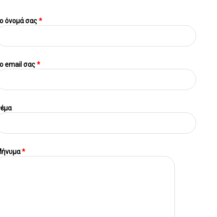
ο όνομά σας
*
o email σας
*
έμα
ήνυμα
*