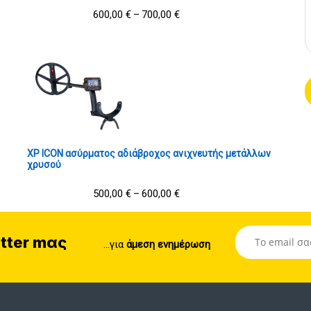
600,00
€
700,00
€
–
XP ICON ασύρματος αδιάβροχος ανιχνευτής μετάλλων
χρυσού
500,00
€
600,00
€
–
tter mας
...για
άμεση ενημέρωση