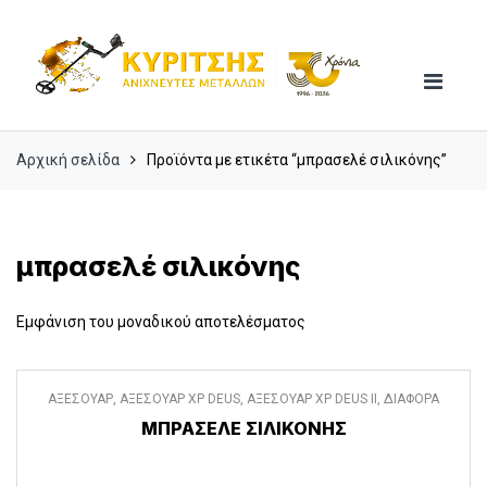
Skip
Skip
to
to
navigation
content
Αρχική σελίδα
Προϊόντα με ετικέτα “μπρασελέ σιλικόνης”
μπρασελέ σιλικόνης
Εμφάνιση του μοναδικού αποτελέσματος
ΑΞΕΣΟΥΑΡ
,
ΑΞΕΣΟΥΑΡ XP DEUS
,
ΑΞΕΣΟΥΑΡ XP DEUS II
,
ΔΙΑΦΟΡΑ
ΑΞΕΣΟΥΑΡ
ΜΠΡΑΣΕΛΕ ΣΙΛΙΚΟΝΗΣ