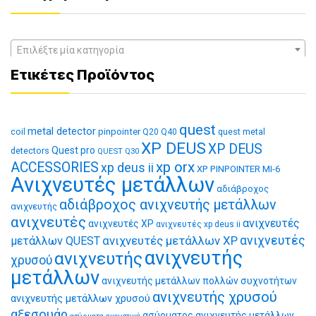
Επιλέξτε μία κατηγορία
Ετικέτες Προϊόντος
quest
metal detector
coil
pinpointer
quest metal
Q20
Q40
XP DEUS
XP DEUS
Quest pro
detectors
QUEST Q30
xp orx
ACCESSORIES
xp deus ii
XP PINPOINTER MI-6
Ανιχνευτές μετάλλων
αδιάβροχος
αδιάβροχος ανιχνευτής μετάλλων
ανιχνευτής
ανιχνευτές
ανιχνευτές
ανιχνευτές XP
ανιχνευτές xp deus ii
ανιχνευτές μετάλλων XP
ανιχνευτές
μετάλλων QUEST
ανιχνευτής
ανιχνευτής
χρυσού
μετάλλων
ανιχνευτής μετάλλων πολλών συχνοτήτων
ανιχνευτής χρυσού
ανιχνευτής μετάλλων χρυσού
αξεσουάρ
ασύρματος ανιχνευτής μετάλλων