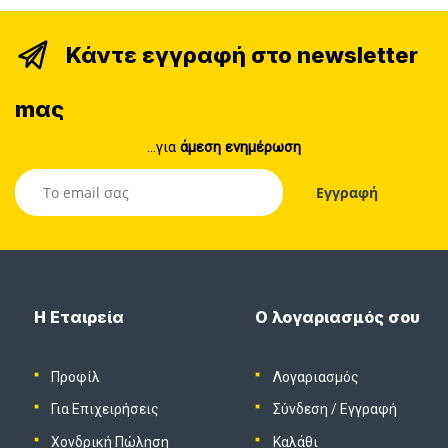
Κάντε εγγραφή στο newsletter
mας
...για
άμεση ενημέρωση
Η Εταιρεία
Ο λογαριασμός σου
Προφίλ
Λογαριασμός
Για Επιχειρήσεις
Σύνδεση
/
Εγγραφή
Χονδρική Πώληση
Καλάθι