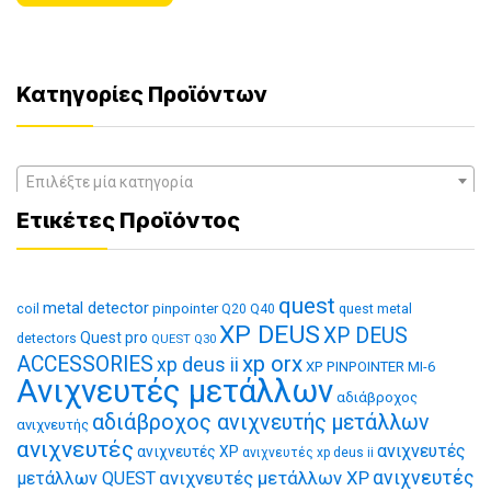
Κατηγορίες Προϊόντων
Επιλέξτε μία κατηγορία
Ετικέτες Προϊόντος
quest
metal detector
coil
pinpointer
quest metal
Q20
Q40
XP DEUS
XP DEUS
Quest pro
detectors
QUEST Q30
xp orx
ACCESSORIES
xp deus ii
XP PINPOINTER MI-6
Ανιχνευτές μετάλλων
αδιάβροχος
αδιάβροχος ανιχνευτής μετάλλων
ανιχνευτής
ανιχνευτές
ανιχνευτές
ανιχνευτές XP
ανιχνευτές xp deus ii
ανιχνευτές μετάλλων XP
ανιχνευτές
μετάλλων QUEST