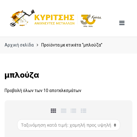
Skip
Skip
to
to
navigation
content
Αρχική σελίδα
Προϊόντα με ετικέτα “μπλούζα”
μπλούζα
Προβολή όλων των 10 αποτελεσμάτων