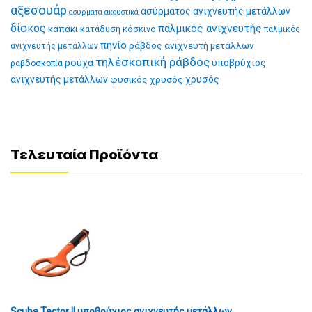
αξεσουάρ
ασύρματος ανιχνευτής μετάλλων
ασύρματα ακουστικά
δίσκος
παλμικός ανιχνευτής
καπάκι
κατάδυση
κόσκινο
παλμικός
πηνίο
ράβδος ανιχνευτή μετάλλων
ανιχνευτής μετάλλων
τηλέσκοπική ράβδος
ρούχα
υποβρύχιος
ραβδοσκοπία
ανιχνευτής μετάλλων
φυσικός χρυσός
χρυσός
Τελευταία Προϊόντα
Scuba Tector II υποβρύχιος ανιχνευτής μετάλλων