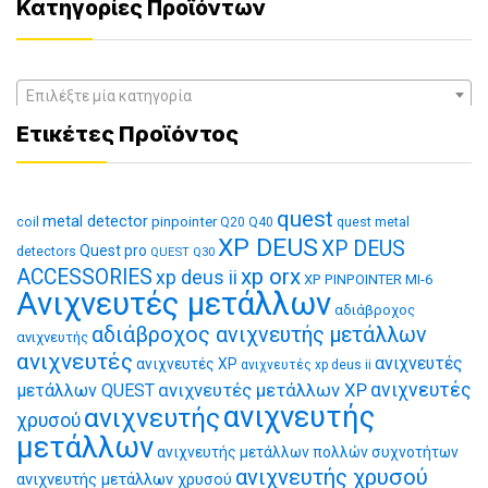
Κατηγορίες Προϊόντων
Επιλέξτε μία κατηγορία
Ετικέτες Προϊόντος
quest
metal detector
coil
pinpointer
quest metal
Q20
Q40
XP DEUS
XP DEUS
Quest pro
detectors
QUEST Q30
xp orx
ACCESSORIES
xp deus ii
XP PINPOINTER MI-6
Ανιχνευτές μετάλλων
αδιάβροχος
αδιάβροχος ανιχνευτής μετάλλων
ανιχνευτής
ανιχνευτές
ανιχνευτές
ανιχνευτές XP
ανιχνευτές xp deus ii
ανιχνευτές μετάλλων XP
ανιχνευτές
μετάλλων QUEST
ανιχνευτής
ανιχνευτής
χρυσού
μετάλλων
ανιχνευτής μετάλλων πολλών συχνοτήτων
ανιχνευτής χρυσού
ανιχνευτής μετάλλων χρυσού