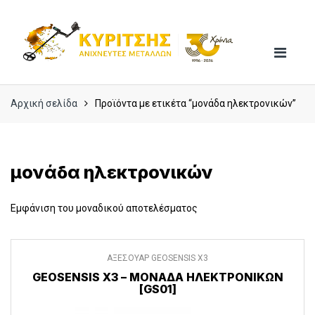
Skip
Skip
to
to
navigation
content
Αρχική σελίδα
Προϊόντα με ετικέτα “μονάδα ηλεκτρονικών”
μονάδα ηλεκτρονικών
Εμφάνιση του μοναδικού αποτελέσματος
ΑΞΕΣΟΥΑΡ GEOSENSIS X3
GEOSENSIS X3 – ΜΟΝΆΔΑ ΗΛΕΚΤΡΟΝΙΚΏΝ
[GS01]