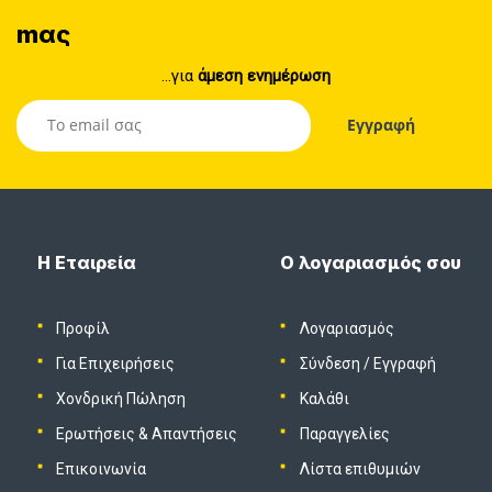
mας
...για
άμεση ενημέρωση
Η Εταιρεία
Ο λογαριασμός σου
Προφίλ
Λογαριασμός
Για Επιχειρήσεις
Σύνδεση
/
Εγγραφή
Χονδρική Πώληση
Καλάθι
Ερωτήσεις & Απαντήσεις
Παραγγελίες
Επικοινωνία
Λίστα επιθυμιών