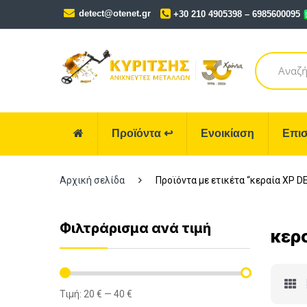
Skip
Skip
detect@otenet.gr
+30 210 4905398 – 6985600095
to
to
navigation
content
Search
for:
Προϊόντα
↩
Ενοικίαση
Επισ
Αρχική σελίδα
Προϊόντα με ετικέτα “κεραία XP DE
Φιλτράρισμα ανά τιμή
κερα
Τιμή:
20 €
—
40 €
Ελάχιστη
Μέγιστη