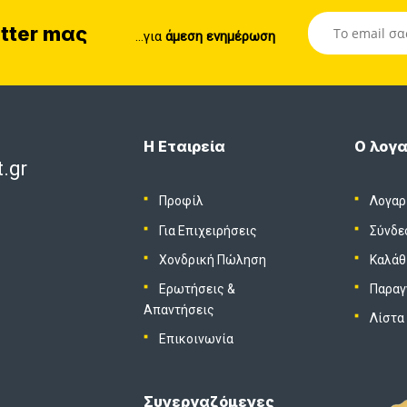
tter mας
...για
άμεση ενημέρωση
Η Εταιρεία
Ο λογα
.gr
Προφίλ
Λογαρ
Για Επιχειρήσεις
Σύνδε
Χονδρική Πώληση
Καλάθ
Ερωτήσεις &
Παραγ
Απαντήσεις
Λίστα
Επικοινωνία
Συνεργαζόμενες