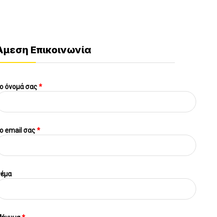
Άμεση Επικοινωνία
ο όνομά σας
*
o email σας
*
έμα