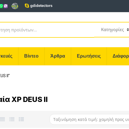
gdidetectors
κευές
Βίντεο
Άρθρα
Ερωτήσεις
Διάφο
US II”
ία XP DEUS II