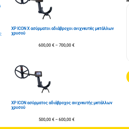
Μ
ά
XP ICON X ασύρματοι αδιάβροχοι ανιχνευτές μετάλλων
χρυσού
ς
600,00
€
700,00
€
–
XP ICON ασύρματος αδιάβροχος ανιχνευτής μετάλλων
χρυσού
500,00
€
600,00
€
–