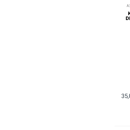
Α
D
35