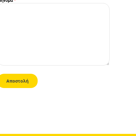
ήνυμα
*