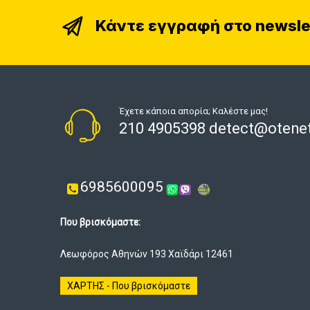
Κάντε εγγραφή στο newsle
Έχετε κάποια απορία; Καλέστε μας!
210 4905398 detect@otenet
6985600095
Που βρισκόμαστε:
Λεωφόρος Αθηνών 193 Χαϊδάρι 12461
ΧΑΡΤΗΣ - Που βρισκόμαστε