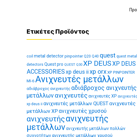
Προ
Ετικέτες Προϊόντος
quest
metal detector
coil
pinpointer
quest metal
Q20
Q40
XP DEUS
XP DEUS
Quest pro
detectors
QUEST Q30
xp orx
ACCESSORIES
xp deus ii
XP PINPOINTER
Ανιχνευτές μετάλλων
MI-6
αδιάβροχος ανιχνευτής
αδιάβροχος ανιχνευτής
ανιχνευτές
μετάλλων
ανιχνευτές XP
ανιχνευτέ
ανιχνευτές
ανιχνευτές μετάλλων QUEST
xp deus ii
μετάλλων XP
ανιχνευτές χρυσού
ανιχνευτής
ανιχνευτής
μετάλλων
ανιχνευτής μετάλλων πολλών
ανιχνευτής μετάλλων χρυσού
συχνοτήτων