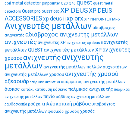
quest
metal detector
coil
pinpointer
quest metal
Q20
Q40
XP DEUS
XP DEUS
Quest pro
detectors
QUEST Q30
xp orx
ACCESSORIES
xp deus ii
XP PINPOINTER MI-6
Ανιχνευτές μετάλλων
αδιάβροχος
αδιάβροχος ανιχνευτής μετάλλων
ανιχνευτής
ανιχνευτές
ανιχνευτές
ανιχνευτές XP
ανιχνευτές xp deus ii
ανιχνευτές μετάλλων XP
ανιχνευτές
μετάλλων QUEST
ανιχνευτής
ανιχνευτής
χρυσού
μετάλλων
ανιχνευτής μετάλλων πολλών συχνοτήτων
ανιχνευτής χρυσού
ανιχνευτής μετάλλων χρυσού
αξεσουάρ
ασύρματος ανιχνευτής μετάλλων
ασύρματα ακουστικά
δίσκος
παλμικός ανιχνευτής
καπάκι
κατάδυση
κόσκινο
παλμικός
πηνίο
ράβδος ανιχνευτή μετάλλων
ανιχνευτής μετάλλων
τηλέσκοπική ράβδος
ρούχα
υποβρύχιος
ραβδοσκοπία
ανιχνευτής μετάλλων
φυσικός χρυσός
χρυσός