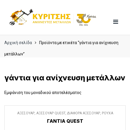
Skip
Skip
to
to
navigation
content
Αρχική σελίδα
Προϊόντα με ετικέτα “γάντια για ανίχνευση
μετάλλων”
γάντια για ανίχνευση μετάλλων
Εμφάνιση του μοναδικού αποτελέσματος
ΑΞΕΣΟΥΑΡ
,
ΑΞΕΣΟΥΑΡ QUEST
,
ΔΙΑΦΟΡΑ ΑΞΕΣΟΥΑΡ
,
ΡΟΥΧΑ
ΓΆΝΤΙΑ QUEST