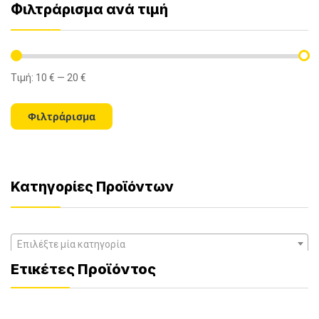
Φιλτράρισμα ανά τιμή
Τιμή:
10 €
—
20 €
Ελάχιστη
Μέγιστη
τιμή
τιμή
Φιλτράρισμα
Κατηγορίες Προϊόντων
Επιλέξτε μία κατηγορία
Ετικέτες Προϊόντος