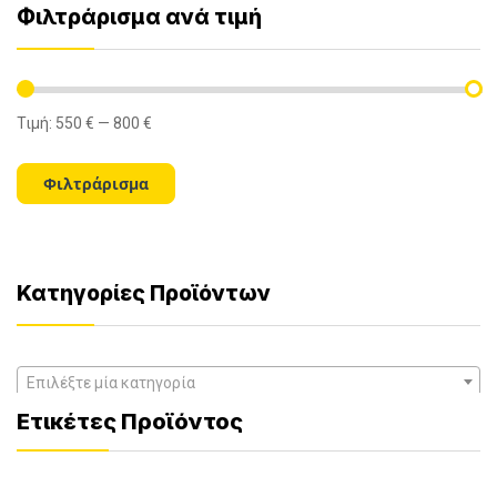
Φιλτράρισμα ανά τιμή
Τιμή:
550 €
—
800 €
Ελάχιστη
Μέγιστη
τιμή
τιμή
Φιλτράρισμα
Κατηγορίες Προϊόντων
Επιλέξτε μία κατηγορία
Ετικέτες Προϊόντος