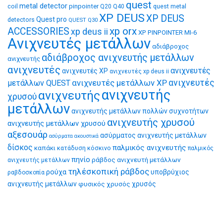
quest
metal detector
coil
pinpointer
quest metal
Q20
Q40
XP DEUS
XP DEUS
Quest pro
detectors
QUEST Q30
xp orx
ACCESSORIES
xp deus ii
XP PINPOINTER MI-6
Ανιχνευτές μετάλλων
αδιάβροχος
αδιάβροχος ανιχνευτής μετάλλων
ανιχνευτής
ανιχνευτές
ανιχνευτές
ανιχνευτές XP
ανιχνευτές xp deus ii
ανιχνευτές μετάλλων XP
ανιχνευτές
μετάλλων QUEST
ανιχνευτής
ανιχνευτής
χρυσού
μετάλλων
ανιχνευτής μετάλλων πολλών συχνοτήτων
ανιχνευτής χρυσού
ανιχνευτής μετάλλων χρυσού
αξεσουάρ
ασύρματος ανιχνευτής μετάλλων
ασύρματα ακουστικά
δίσκος
παλμικός ανιχνευτής
καπάκι
κατάδυση
κόσκινο
παλμικός
πηνίο
ράβδος ανιχνευτή μετάλλων
ανιχνευτής μετάλλων
τηλέσκοπική ράβδος
ρούχα
υποβρύχιος
ραβδοσκοπία
ανιχνευτής μετάλλων
φυσικός χρυσός
χρυσός