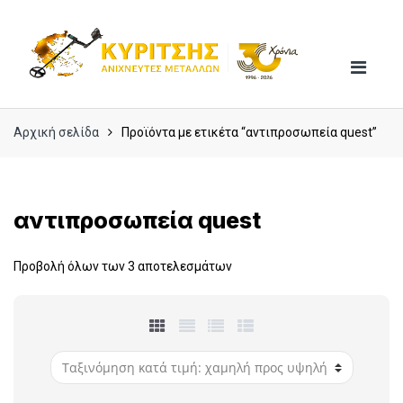
Skip
Skip
to
to
navigation
content
Αρχική σελίδα
Προϊόντα με ετικέτα “αντιπροσωπεία quest”
αντιπροσωπεία quest
Προβολή όλων των 3 αποτελεσμάτων