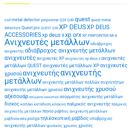
quest
metal detector
coil
pinpointer
quest metal
Q20
Q40
XP DEUS
XP DEUS
Quest pro
detectors
QUEST Q30
xp orx
ACCESSORIES
xp deus ii
XP PINPOINTER MI-6
Ανιχνευτές μετάλλων
αδιάβροχος
αδιάβροχος ανιχνευτής μετάλλων
ανιχνευτής
ανιχνευτές
ανιχνευτές
ανιχνευτές XP
ανιχνευτές xp deus ii
ανιχνευτές μετάλλων XP
ανιχνευτές
μετάλλων QUEST
ανιχνευτής
ανιχνευτής
χρυσού
μετάλλων
ανιχνευτής μετάλλων πολλών συχνοτήτων
ανιχνευτής χρυσού
ανιχνευτής μετάλλων χρυσού
αξεσουάρ
ασύρματος ανιχνευτής μετάλλων
ασύρματα ακουστικά
δίσκος
παλμικός ανιχνευτής
καπάκι
κατάδυση
κόσκινο
παλμικός
πηνίο
ράβδος ανιχνευτή μετάλλων
ανιχνευτής μετάλλων
τηλέσκοπική ράβδος
ρούχα
υποβρύχιος
ραβδοσκοπία
ανιχνευτής μετάλλων
φυσικός χρυσός
χρυσός