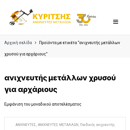
Skip
Skip
to
to
navigation
content
Αρχική σελίδα
Προϊόντα με ετικέτα “ανιχνευτής μετάλλων
χρυσού για αρχάριους”
ανιχνευτής μετάλλων χρυσού
για αρχάριους
Εμφάνιση του μοναδικού αποτελέσματος
ΑΝΙΧΝΕΥΤΕΣ
,
ΑΝΙΧΝΕΥΤΕΣ ΜΕΤΑΛΛΩΝ
,
Παιδικός ανιχνευτής
μετάλλων