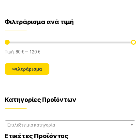
Φιλτράρισμα ανά τιμή
Τιμή:
80 €
—
120 €
Ελάχιστη
Μέγιστη
τιμή
τιμή
Φιλτράρισμα
Κατηγορίες Προϊόντων
Επιλέξτε μία κατηγορία
Ετικέτες Προϊόντος