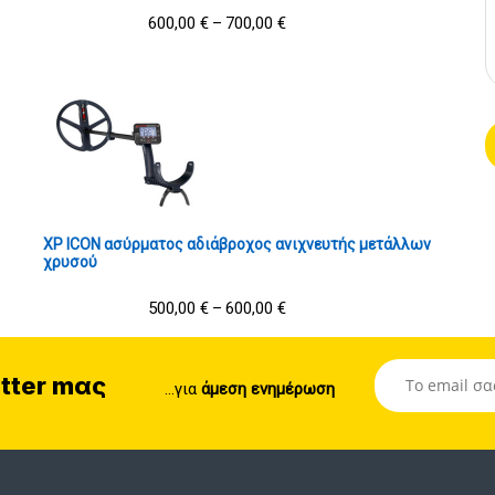
600,00
€
700,00
€
–
XP ICON ασύρματος αδιάβροχος ανιχνευτής μετάλλων
χρυσού
500,00
€
600,00
€
–
tter mας
...για
άμεση ενημέρωση