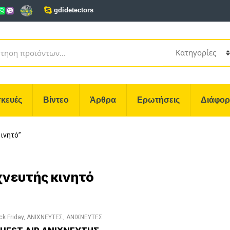
gdidetectors
κευές
Βίντεο
Άρθρα
Ερωτήσεις
Διάφο
κινητό”
χνευτής κινητό
ck Friday
,
ΑΝΙΧΝΕΥΤΕΣ
,
ΑΝΙΧΝΕΥΤΕΣ
ΜΕΤΑΛΛΩΝ