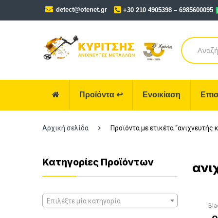
Skip
Skip
detect@otenet.gr
+30 210 4905398 – 6985600095
to
to
navigation
content
Search
for:
Προϊόντα
↩
Ενοικίαση
Επισ
Αρχική σελίδα
Προϊόντα με ετικέτα “ανιχνευτής 
Κατηγορίες Προϊόντων
ανι
Επιλέξτε μία κατηγορία
Bla