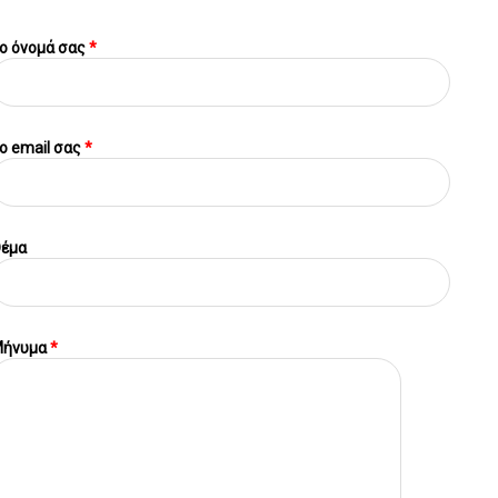
ο όνομά σας
*
o email σας
*
έμα
ήνυμα
*