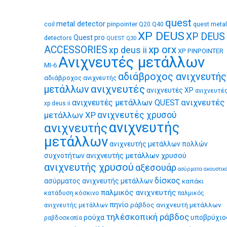
quest
metal detector
coil
pinpointer
quest metal
Q20
Q40
XP DEUS
XP DEUS
Quest pro
detectors
QUEST Q30
xp orx
ACCESSORIES
xp deus ii
XP PINPOINTER
Ανιχνευτές μετάλλων
MI-6
αδιάβροχος ανιχνευτής
αδιάβροχος ανιχνευτής
ανιχνευτές
μετάλλων
ανιχνευτές XP
ανιχνευτέ
ανιχνευτές
ανιχνευτές μετάλλων QUEST
xp deus ii
μετάλλων XP
ανιχνευτές χρυσού
ανιχνευτής
ανιχνευτής
μετάλλων
ανιχνευτής μετάλλων πολλών
ανιχνευτής μετάλλων χρυσού
συχνοτήτων
ανιχνευτής χρυσού
αξεσουάρ
ασύρματα ακουστικ
δίσκος
ασύρματος ανιχνευτής μετάλλων
καπάκι
παλμικός ανιχνευτής
κατάδυση
κόσκινο
παλμικός
πηνίο
ράβδος ανιχνευτή μετάλλων
ανιχνευτής μετάλλων
τηλέσκοπική ράβδος
ρούχα
υποβρύχιο
ραβδοσκοπία