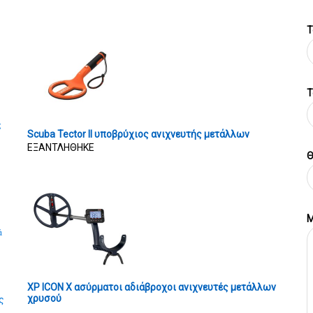
Τ
T
ς
Scuba Tector II υποβρύχιος ανιχνευτής μετάλλων
ΕΞΑΝΤΛΗΘΗΚΕ
Θ
Μ
ά
XP ICON X ασύρματοι αδιάβροχοι ανιχνευτές μετάλλων
χρυσού
ς