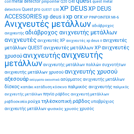
quest
metal detector
coil
pinpointer
quest metal
Q20
Q40
XP DEUS
XP DEUS
Quest pro
detectors
QUEST Q30
xp orx
ACCESSORIES
xp deus ii
XP PINPOINTER MI-6
Ανιχνευτές μετάλλων
αδιάβροχος
αδιάβροχος ανιχνευτής μετάλλων
ανιχνευτής
ανιχνευτές
ανιχνευτές
ανιχνευτές XP
ανιχνευτές xp deus ii
ανιχνευτές μετάλλων XP
ανιχνευτές
μετάλλων QUEST
ανιχνευτής
ανιχνευτής
χρυσού
μετάλλων
ανιχνευτής μετάλλων πολλών συχνοτήτων
ανιχνευτής χρυσού
ανιχνευτής μετάλλων χρυσού
αξεσουάρ
ασύρματος ανιχνευτής μετάλλων
ασύρματα ακουστικά
δίσκος
παλμικός ανιχνευτής
καπάκι
κατάδυση
κόσκινο
παλμικός
πηνίο
ράβδος ανιχνευτή μετάλλων
ανιχνευτής μετάλλων
τηλέσκοπική ράβδος
ρούχα
υποβρύχιος
ραβδοσκοπία
ανιχνευτής μετάλλων
φυσικός χρυσός
χρυσός