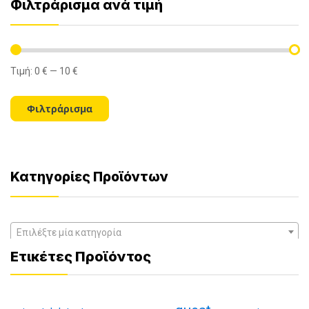
Φιλτράρισμα ανά τιμή
Τιμή:
0 €
—
10 €
Ελάχιστη
Μέγιστη
τιμή
τιμή
Φιλτράρισμα
Κατηγορίες Προϊόντων
Επιλέξτε μία κατηγορία
Ετικέτες Προϊόντος