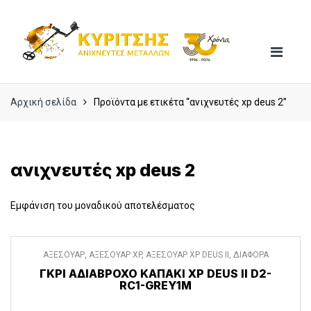
Skip
Skip
to
to
navigation
content
Αρχική σελίδα
Προϊόντα με ετικέτα “ανιχνευτές xp deus 2”
ανιχνευτές xp deus 2
Εμφάνιση του μοναδικού αποτελέσματος
ΑΞΕΣΟΥΑΡ
,
ΑΞΕΣΟΥΑΡ XP
,
ΑΞΕΣΟΥΑΡ XP DEUS II
,
ΔΙΑΦΟΡΑ
ΑΞΕΣΟΥΑΡ
ΓΚΡΊ ΑΔΙΆΒΡΟΧΟ ΚΑΠΆΚΙ XP DEUS II D2-
RC1-GREY1M