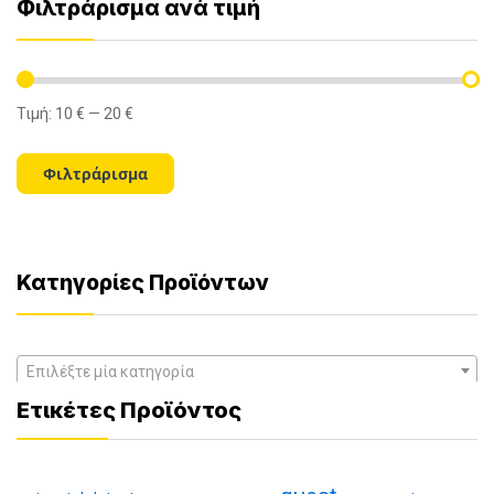
Φιλτράρισμα ανά τιμή
Τιμή:
10 €
—
20 €
Ελάχιστη
Μέγιστη
τιμή
τιμή
Φιλτράρισμα
Κατηγορίες Προϊόντων
Επιλέξτε μία κατηγορία
Ετικέτες Προϊόντος