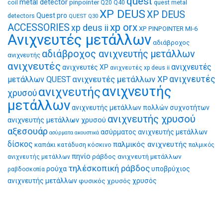
quest
metal detector
coil
pinpointer
quest metal
Q20
Q40
XP DEUS
XP DEUS
Quest pro
detectors
QUEST Q30
xp orx
ACCESSORIES
xp deus ii
XP PINPOINTER MI-6
Ανιχνευτές μετάλλων
αδιάβροχος
αδιάβροχος ανιχνευτής μετάλλων
ανιχνευτής
ανιχνευτές
ανιχνευτές
ανιχνευτές XP
ανιχνευτές xp deus ii
ανιχνευτές μετάλλων XP
ανιχνευτές
μετάλλων QUEST
ανιχνευτής
ανιχνευτής
χρυσού
μετάλλων
ανιχνευτής μετάλλων πολλών συχνοτήτων
ανιχνευτής χρυσού
ανιχνευτής μετάλλων χρυσού
αξεσουάρ
ασύρματος ανιχνευτής μετάλλων
ασύρματα ακουστικά
δίσκος
παλμικός ανιχνευτής
καπάκι
κατάδυση
κόσκινο
παλμικός
πηνίο
ράβδος ανιχνευτή μετάλλων
ανιχνευτής μετάλλων
τηλέσκοπική ράβδος
ρούχα
υποβρύχιος
ραβδοσκοπία
ανιχνευτής μετάλλων
φυσικός χρυσός
χρυσός