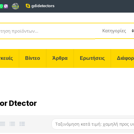
gdidetectors
κευές
Βίντεο
Άρθρα
Ερωτήσεις
Διάφο
or Dtector