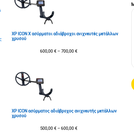
Μ
ά
XP ICON X ασύρματοι αδιάβροχοι ανιχνευτές μετάλλων
χρυσού
ς
600,00
€
700,00
€
–
XP ICON ασύρματος αδιάβροχος ανιχνευτής μετάλλων
χρυσού
500,00
€
600,00
€
–