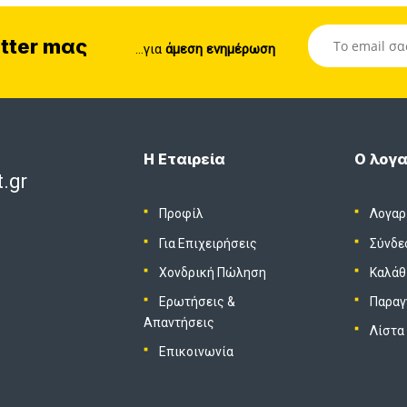
tter mας
...για
άμεση ενημέρωση
Η Εταιρεία
Ο λογα
.gr
Προφίλ
Λογαρ
Για Επιχειρήσεις
Σύνδε
Χονδρική Πώληση
Καλάθ
Ερωτήσεις &
Παραγ
Απαντήσεις
Λίστα
Επικοινωνία