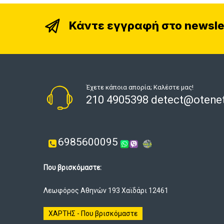
Κάντε εγγραφή στο newsle
Έχετε κάποια απορία; Καλέστε μας!
210 4905398 detect@otenet
6985600095
Που βρισκόμαστε:
Λεωφόρος Αθηνών 193 Χαϊδάρι 12461
ΧΑΡΤΗΣ - Που βρισκόμαστε