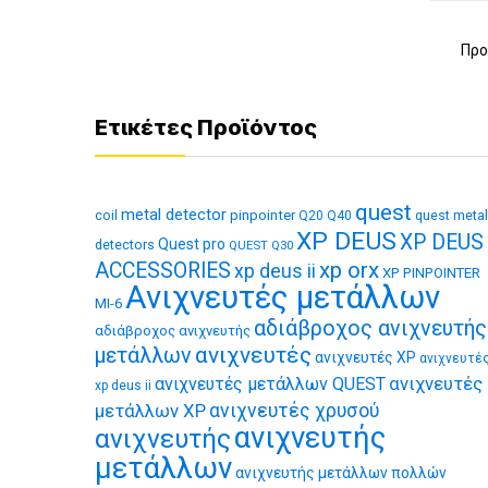
Προ
Ετικέτες Προϊόντος
quest
metal detector
coil
pinpointer
quest metal
Q20
Q40
XP DEUS
XP DEUS
Quest pro
detectors
QUEST Q30
xp orx
ACCESSORIES
xp deus ii
XP PINPOINTER
Ανιχνευτές μετάλλων
MI-6
αδιάβροχος ανιχνευτής
αδιάβροχος ανιχνευτής
ανιχνευτές
μετάλλων
ανιχνευτές XP
ανιχνευτέ
ανιχνευτές
ανιχνευτές μετάλλων QUEST
xp deus ii
μετάλλων XP
ανιχνευτές χρυσού
ανιχνευτής
ανιχνευτής
μετάλλων
ανιχνευτής μετάλλων πολλών