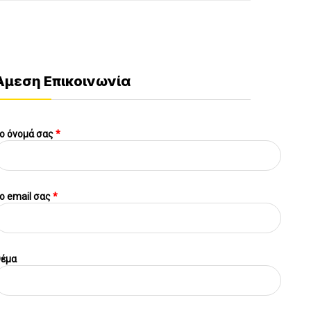
Άμεση Επικοινωνία
ο όνομά σας
*
o email σας
*
έμα