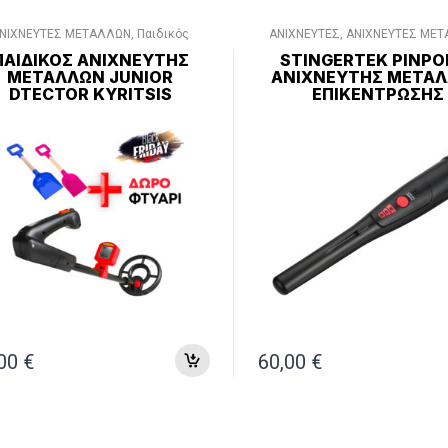
ΝΙΧΝΕΥΤΕΣ ΜΕΤΑΛΛΩΝ
,
Παιδικός
ΑΝΙΧΝΕΥΤΕΣ
,
ΑΝΙΧΝΕΥΤΕΣ ΜΕ
ανιχνευτής μετάλλων
PINPOINTER
,
Χωρίς κατηγο
ΠΑΙΔΙΚΌΣ ΑΝΙΧΝΕΥΤΉΣ
STINGERTEK PINPO
ΜΕΤΆΛΛΩΝ JUNIOR
ΑΝΙΧΝΕΥΤΉΣ ΜΕΤΆ
DTECTOR KYRITSIS
ΕΠΙΚΈΝΤΡΩΣΗΣ
,00
€
60,00
€