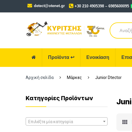
Skip
Skip
detect@otenet.gr
+30 210 4905398 – 6985600095
to
to
navigation
content
Search
for:
Προϊόντα
↩
Ενοικίαση
Επισ
Αρχική σελίδα
Μάρκες
Junior Dtector
Κατηγορίες Προϊόντων
Juni
Επιλέξτε μία κατηγορία