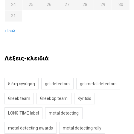
24
25
26
27
28
29
30
31
« Ιούλ
Λέξεις-κλειδιά
5 έτη εγγύηση
gdi detectors
gdi metal detectors
Greek team
Greek xp team
Kyritsis
LONG TIME label
metal detecting
metal detecting awards
metal detecting rally