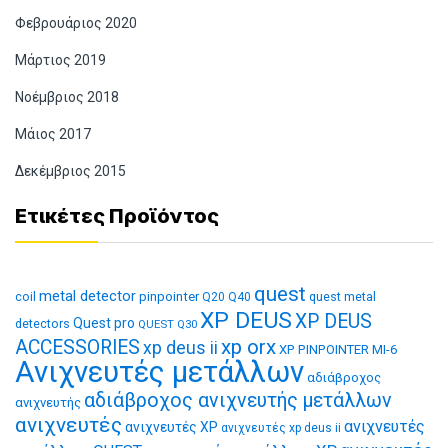
Φεβρουάριος 2020
Μάρτιος 2019
Νοέμβριος 2018
Μάιος 2017
Δεκέμβριος 2015
Ετικέτες Προϊόντος
quest
metal detector
coil
pinpointer
quest metal
Q20
Q40
XP DEUS
XP DEUS
Quest pro
detectors
QUEST Q30
xp orx
ACCESSORIES
xp deus ii
XP PINPOINTER MI-6
Ανιχνευτές μετάλλων
αδιάβροχος
αδιάβροχος ανιχνευτής μετάλλων
ανιχνευτής
ανιχνευτές
ανιχνευτές
ανιχνευτές XP
ανιχνευτές xp deus ii