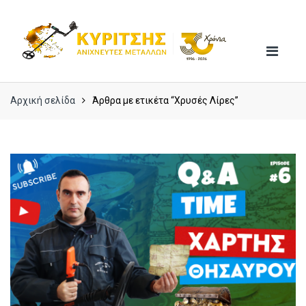
Skip
Skip
to
to
navigation
content
Αρχική σελίδα
Άρθρα με ετικέτα “Χρυσές Λίρες”