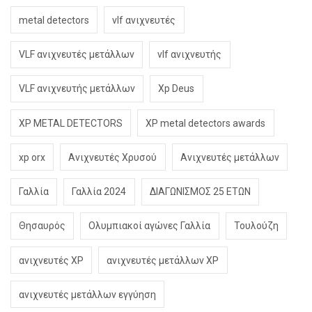
metal detectors
vlf ανιχνευτές
VLF ανιχνευτές μετάλλων
vlf ανιχνευτής
VLF ανιχνευτής μετάλλων
Xp Deus
XP METAL DETECTORS
XP metal detectors awards
xp orx
Ανιχνευτές Χρυσού
Ανιχνευτές μετάλλων
Γαλλία
Γαλλία 2024
ΔΙΑΓΩΝΙΣΜΟΣ 25 ΕΤΩΝ
Θησαυρός
Ολυμπιακοί αγώνες Γαλλία
Τουλούζη
ανιχνευτές XP
ανιχνευτές μετάλλων XP
ανιχνευτές μετάλλων εγγύηση