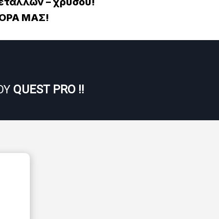
ετάλλων – χρυσού!
ΟΡΑ ΜΑΣ!
ΟΥ
QUEST PRO !!