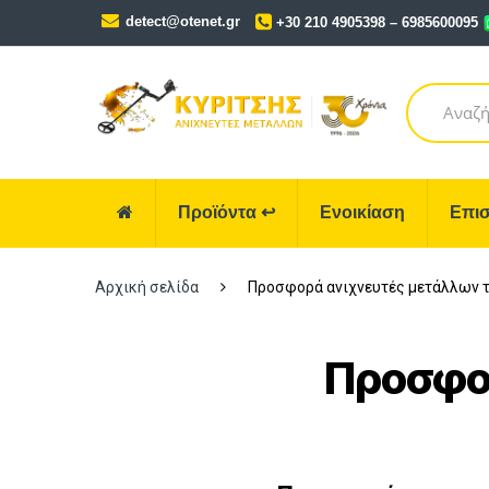
Skip
Skip
detect@otenet.gr
+30 210 4905398 – 6985600095
to
to
navigation
content
Search
for:
Προϊόντα
↩
Ενοικίαση
Επισ
Αρχική σελίδα
Προσφορά ανιχνευτές μετάλλων τ
Προσφο