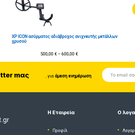
XP ICON ασύρματος αδιάβροχος ανιχνευτής μετάλλων
χρυσού
500,00
€
600,00
€
–
tter mας
...για
άμεση ενημέρωση
Η Εταιρεία
Ο λογα
.gr
Προφίλ
Λογαρ