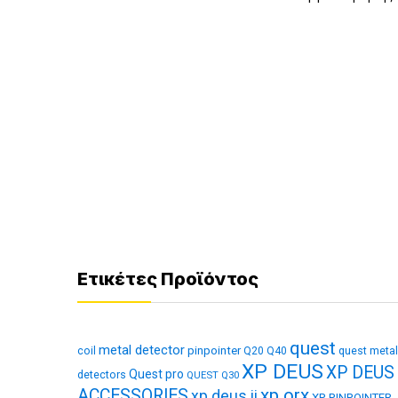
Ετικέτες Προϊόντος
quest
metal detector
coil
pinpointer
quest metal
Q20
Q40
XP DEUS
XP DEUS
Quest pro
detectors
QUEST Q30
xp orx
ACCESSORIES
xp deus ii
XP PINPOINTER