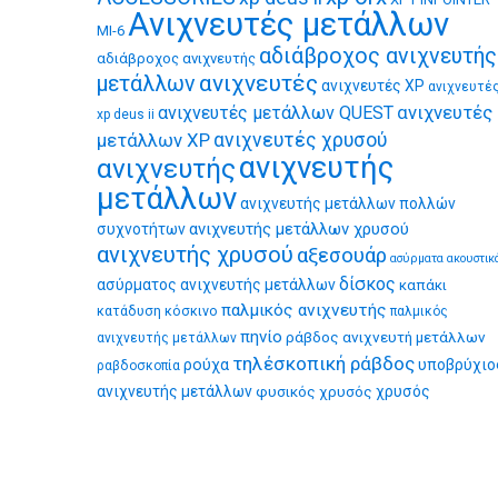
Ανιχνευτές μετάλλων
MI-6
αδιάβροχος ανιχνευτής
αδιάβροχος ανιχνευτής
ανιχνευτές
μετάλλων
ανιχνευτές XP
ανιχνευτέ
ανιχνευτές
ανιχνευτές μετάλλων QUEST
xp deus ii
μετάλλων XP
ανιχνευτές χρυσού
ανιχνευτής
ανιχνευτής
μετάλλων
ανιχνευτής μετάλλων πολλών
ανιχνευτής μετάλλων χρυσού
συχνοτήτων
ανιχνευτής χρυσού
αξεσουάρ
ασύρματα ακουστικ
δίσκος
ασύρματος ανιχνευτής μετάλλων
καπάκι
παλμικός ανιχνευτής
κατάδυση
κόσκινο
παλμικός
πηνίο
ράβδος ανιχνευτή μετάλλων
ανιχνευτής μετάλλων
τηλέσκοπική ράβδος
ρούχα
υποβρύχιο
ραβδοσκοπία
ανιχνευτής μετάλλων
φυσικός χρυσός
χρυσός