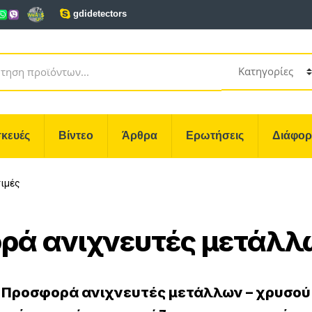
gdidetectors
κευές
Βίντεο
Άρθρα
Ερωτήσεις
Διάφο
ιμές
ρά ανιχνευτές μετάλλω
Προσφορά ανιχνευτές μετάλλων – χρυσού