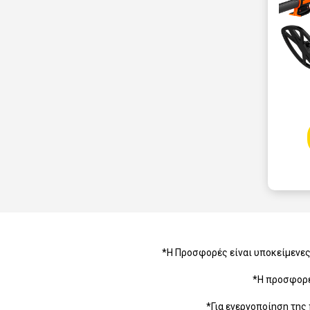
*H Προσφορές είναι υποκείμενε
*Η προσφορέ
*Για ενεργοποίηση της