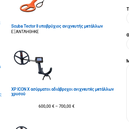
T
ς
Scuba Tector II υποβρύχιος ανιχνευτής μετάλλων
ΕΞΑΝΤΛΗΘΗΚΕ
Θ
Μ
ά
XP ICON X ασύρματοι αδιάβροχοι ανιχνευτές μετάλλων
χρυσού
ς
600,00
€
700,00
€
–