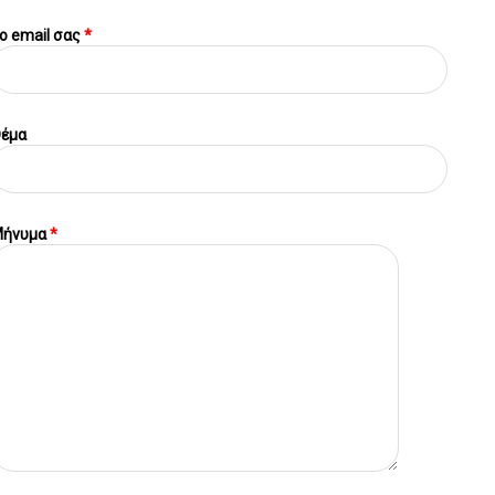
o email σας
*
έμα
ήνυμα
*