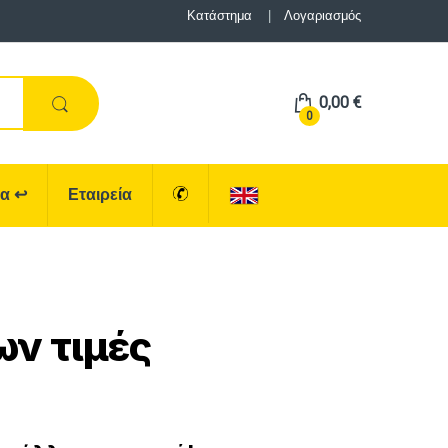
Κατάστημα
Λογαριασμός
0,00
€
0
ρα
↩
Εταιρεία
ν τιμές